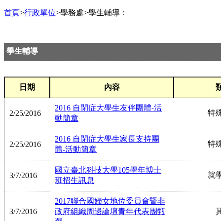
首頁
>
行政單位
>學務處>學生輔導：
學生輔導
日期
內容
2016 自閉症大學生友伴團體-活
特
2/25/2016
動簡章
2016 自閉症大學生家長支持團
特
2/25/2016
體-活動簡章
國立臺北科技大學105學年博士
就
3/7/2016
班招生訊息
2017聯合國婦女地位委員會暨非
3/7/2016
政府組織周邊論壇青年代表團甄