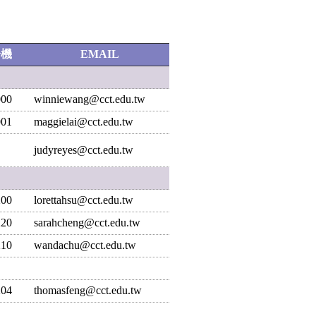
分機
EMAIL
000
winniewang@cct.edu.tw
001
maggielai@cct.edu.tw
judyreyes@cct.edu.tw
200
lorettahsu@cct.edu.tw
220
sarahcheng@cct.edu.tw
210
wandachu@cct.edu.tw
204
thomasfeng@cct.edu.tw