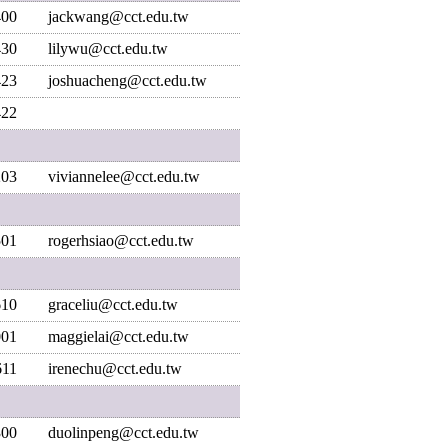
400
jackwang@cct.edu.tw
430
lilywu@cct.edu.tw
423
joshuacheng@cct.edu.tw
422
203
viviannelee@cct.edu.tw
501
rogerhsiao@cct.edu.tw
610
graceliu@cct.edu.tw
001
maggielai@cct.edu.tw
611
irenechu@cct.edu.tw
300
duolinpeng@cct.edu.tw