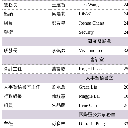
總務長
王建智
Jack Wang
2
出納
吳晨莉
LilyWu
2
組員
鄭育昇
Joshua Cheng
2
警衛
Security
2
研究發展處
研發長
李佩師
Vivianne Lee
3
會計室
會計
主任
蕭富敦
Roger Hsiao
2
人事暨秘書室
人事暨秘書室
主任
劉永蕙
Grace Liu
2
行政組長
賴紋慧
Maggie Lai
1
組員
朱品蓉
Irene Chu
2
國際暨公共事務室
主任
彭多林
Duo-Lin Peng
3