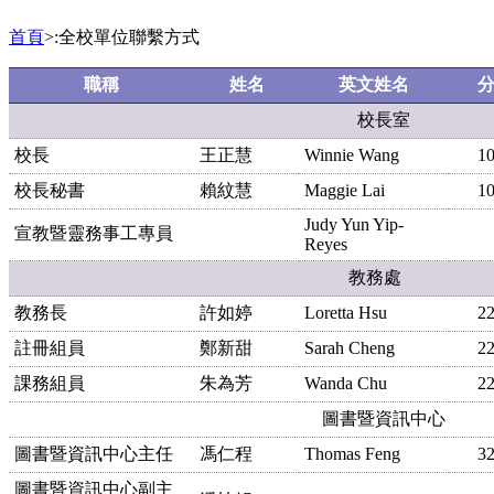
首頁
>:全校單位聯繫方式
職稱
姓名
英文姓名
校長室
校長
王正慧
Winnie Wang
1
校長秘書
賴紋慧
Maggie Lai
1
Judy Yun Yip-
宣教暨靈務事工專員
Reyes
教務處
教務長
許如婷
Loretta Hsu
2
註冊組員
鄭新甜
Sarah Cheng
2
課務組員
朱為芳
Wanda Chu
2
圖書暨資訊中心
圖書暨資訊中心主任
馮仁程
Thomas Feng
3
圖書暨資訊中心副主