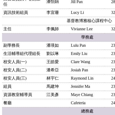
潘怡娟
Jill Pan
2
任
資訊技術組員
李宜珊
Lucy Li
3
基督教博雅核心課程中心
主任
李佩師
Vivianne Lee
3
學務處
副學務長
潘瑛如
Lulu Pan
2
生活輔導組代理組長
劉以琳
Emily Liu
2
校安人員(一)
王皓愛
Clare Wang
2
校安人員(二)
潘希亞
Josiah Pan
2
校安人員(三)
林宇仁
Raymond Lin
2
組員
馬建坤
Jennifer Ma
2
資源教室輔導員
江美彥
Maye Chiang
2
餐廳
Cafeteria
2
總務處