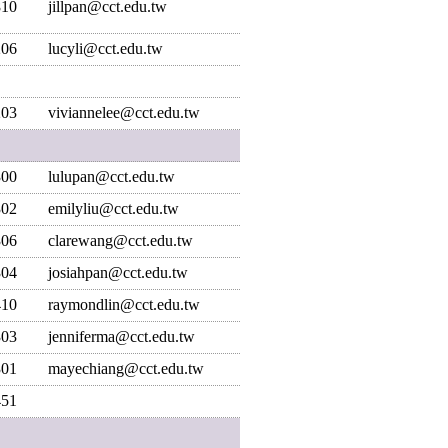
810
jillpan@cct.edu.tw
206
lucyli@cct.edu.tw
203
viviannelee@cct.edu.tw
300
lulupan@cct.edu.tw
302
emilyliu@cct.edu.tw
306
clarewang@cct.edu.tw
304
josiahpan@cct.edu.tw
410
raymondlin@cct.edu.tw
303
jenniferma@cct.edu.tw
301
mayechiang@cct.edu.tw
451